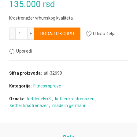
135.000
rsd
Krostrenažer vrhunskog kvaliteta.
Krostrenažer Kettler količina
Alternative:
DODAJ U KORPU
U listu želja
Uporedi
Šifra proizvoda:
atl-32699
Kategorija:
Fitness sprave
Oznake:
kettler elyx3
,
kettler krostrenazer
,
kettler krsotrenažer
,
made in germani