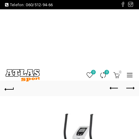
Telefon:
060/512-94-66
0
0
0