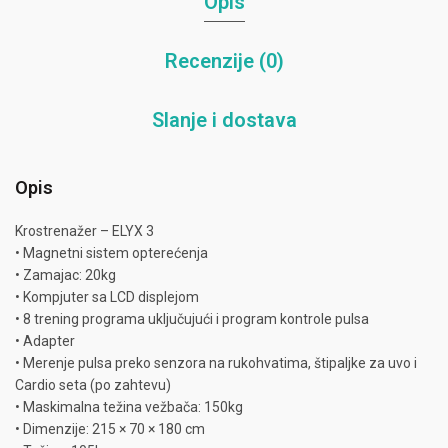
Opis
Recenzije (0)
Slanje i dostava
Opis
Krostrenažer – ELYX 3
• Magnetni sistem opterećenja
• Zamajac: 20kg
• Kompjuter sa LCD displejom
• 8 trening programa uključujući i program kontrole pulsa
• Adapter
• Merenje pulsa preko senzora na rukohvatima, štipaljke za uvo i
Cardio seta (po zahtevu)
• Maskimalna težina vežbača: 150kg
• Dimenzije: 215 × 70 × 180 cm