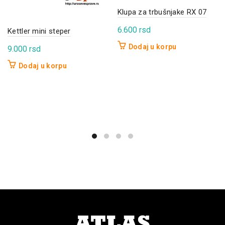
Klupa za trbušnjake RX 07
6.600
rsd
Kettler mini steper
Dodaj u korpu
9.000
rsd
Dodaj u korpu