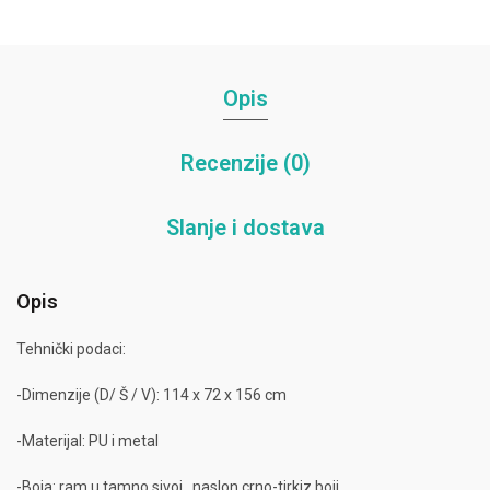
Opis
Recenzije (0)
Slanje i dostava
Opis
Tehnički podaci:
-Dimenzije (D/ Š / V): 114 x 72 x 156 cm
-Materijal: PU i metal
-Boja: ram u tamno sivoj, naslon crno-tirkiz boji