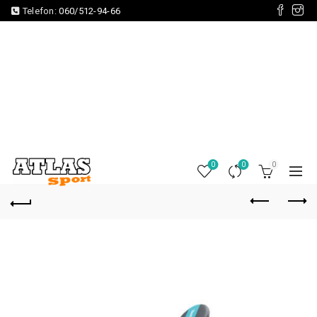
Telefon:
060/512-94-66
0
0
0