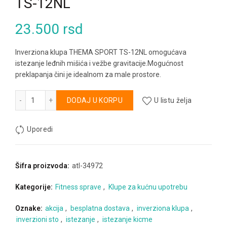
TS-12NL
23.500
rsd
Inverziona klupa THEMA SPORT TS-12NL omogućava
istezanje leđnih mišića i vežbe gravitacije.Mogućnost
preklapanja čini je idealnom za male prostore.
Inverziona klupa Thema sport TS-12NL količina
Alternative:
DODAJ U KORPU
U listu želja
Uporedi
Šifra proizvoda:
atl-34972
Kategorije:
Fitness sprave
,
Klupe za kućnu upotrebu
Oznake:
akcija
,
besplatna dostava
,
inverziona klupa
,
inverzioni sto
,
istezanje
,
istezanje kicme