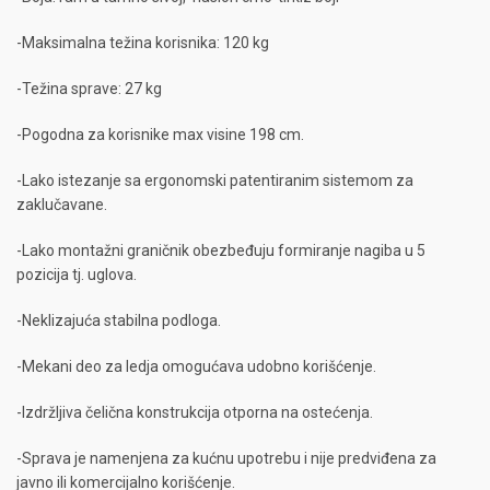
-Maksimalna težina korisnika: 120 kg
-Težina sprave: 27 kg
-Pogodna za korisnike max visine 198 cm.
-Lako istezanje sa ergonomski patentiranim sistemom za
zaklučavane.
-Lako montažni graničnik obezbeđuju formiranje nagiba u 5
pozicija tj. uglova.
-Neklizajuća stabilna podloga.
-Mekani deo za ledja omogućava udobno korišćenje.
-Izdržljiva čelična konstrukcija otporna na ostećenja.
-Sprava je namenjena za kućnu upotrebu i nije predviđena za
javno ili komercijalno korišćenje.