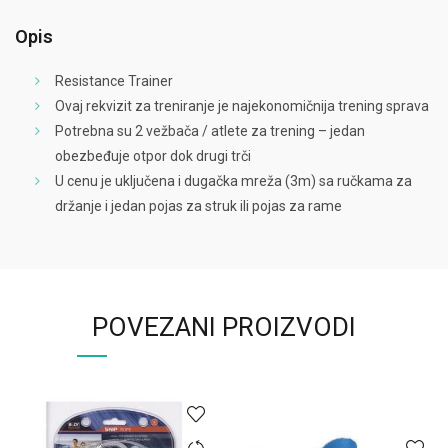
Opis
Resistance Trainer
Ovaj rekvizit za treniranje je najekonomičnija trening sprava
Potrebna su 2 vežbača / atlete za trening – jedan
obezbeđuje otpor dok drugi trči
U cenu je uključena i dugačka mreža (3m) sa ručkama za
držanje i jedan pojas za struk ili pojas za rame
POVEZANI PROIZVODI