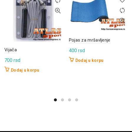
Pojas za mršavljenje
Vijača
400
rsd
700
rsd
Dodaj u korpu
Dodaj u korpu