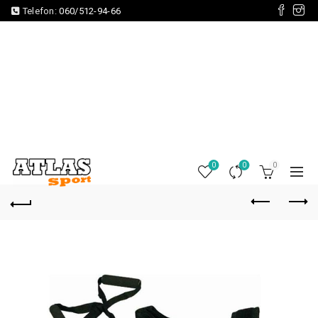
Telefon:
060/512-94-66
0
0
0