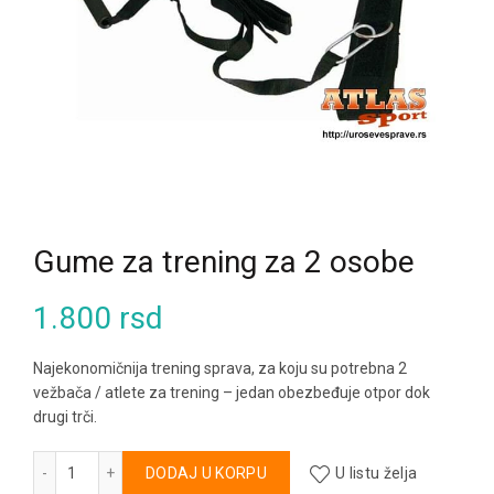
Gume za trening za 2 osobe
1.800
rsd
Najekonomičnija trening sprava, za koju su potrebna 2
vežbača / atlete za trening – jedan obezbeđuje otpor dok
drugi trči.
Gume za trening za 2 osobe količina
Alternative:
DODAJ U KORPU
U listu želja