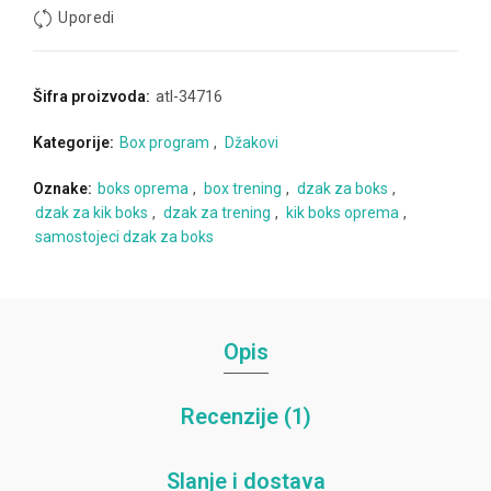
Uporedi
Šifra proizvoda:
atl-34716
Kategorije:
Box program
,
Džakovi
Oznake:
boks oprema
,
box trening
,
dzak za boks
,
dzak za kik boks
,
dzak za trening
,
kik boks oprema
,
samostojeci dzak za boks
Opis
Recenzije (1)
Slanje i dostava