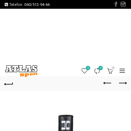
Telefon:
060/512-94-66
0
0
0