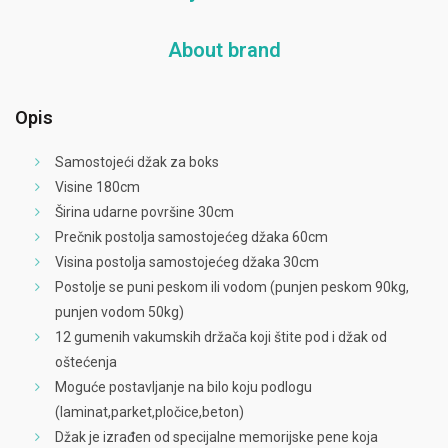
About brand
Opis
Samostojeći džak za boks
Visine 180cm
Širina udarne površine 30cm
Prečnik postolja samostojećeg džaka 60cm
Visina postolja samostojećeg džaka 30cm
Postolje se puni peskom ili vodom (punjen peskom 90kg,
punjen vodom 50kg)
12 gumenih vakumskih držača koji štite pod i džak od
oštećenja
Moguće postavljanje na bilo koju podlogu
(laminat,parket,pločice,beton)
Džak je izrađen od specijalne memorijske pene koja